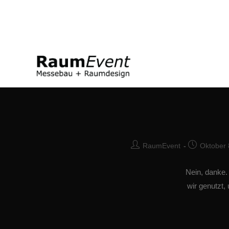
RaumEvent
Oktober 
Nein, danke.
wir genutzt,