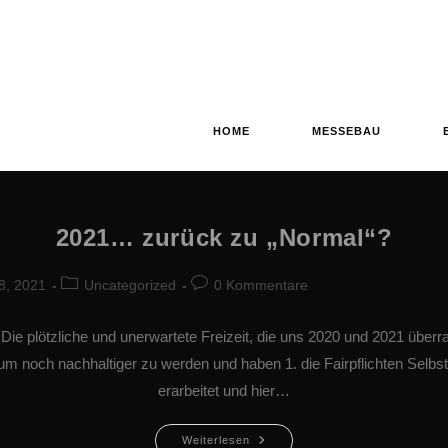
HOME
MESSEBAU
2021… zurück zu „Normal“?
8, 2021
Uncategorized
0 Kommentare
 Die plötzliche und unerwartete Freizeit, die uns 2020 und 2021 überr
 um noch nachhaltiger zu werden und haben 1. die Fairpflichten Selbst
erarbeitet und hier…
Weiterlesen